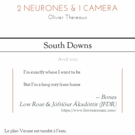
2 NEURONES & 1 CAMERA
Olivier Thereaux
South Downs
Avril 2023
I'm exactly where I want to be
But I'm a long way from home
Bones
Low Roar & Jófríõur Ákadóttir (JFDR)
Le plan Venise est tombé à l'eau.